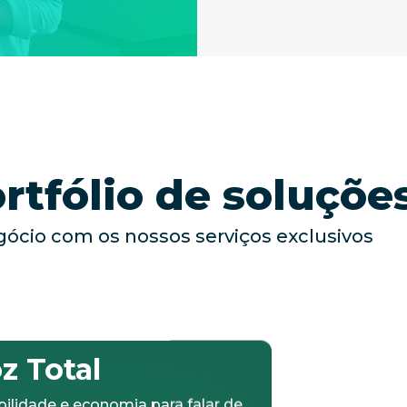
tfólio de soluçõe
gócio com os nossos serviços exclusivos
z Total
DDG-
ibilidade e economia para falar de
quer dispositivo móvel, em qualquer
r do mundo via internet, por preço de
Tenha um imp