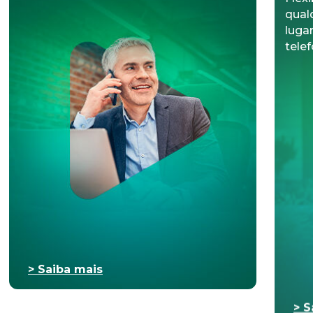
telef
> Saiba mais
> S