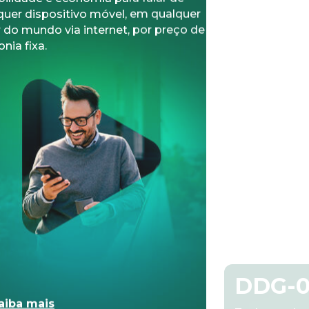
onia fixa.
relacionamen
seus clientes.
aiba mais
> Saiba ma