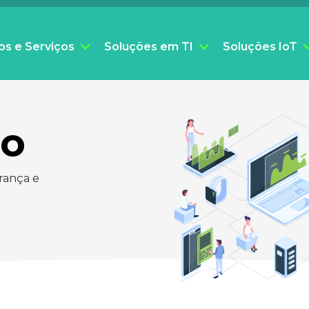
os e Serviços
Soluções em TI
Soluções IoT
do
rança e