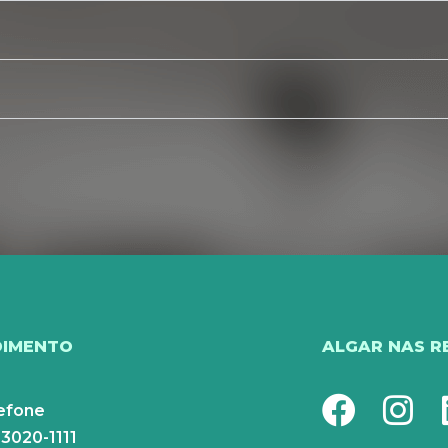
DIMENTO
ALGAR NAS R
efone
 3020-1111