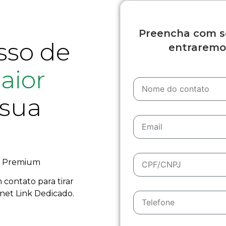
Preencha com s
sso de
entraremo
aior
 sua
te Premium
contato para tirar
rnet Link Dedicado.