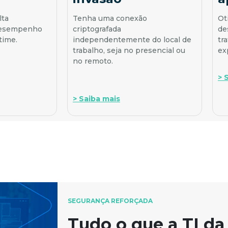
lta
Tenha uma conexão
Ot
 desempenho
criptografada
de
time.
independentemente do local de
tr
trabalho, seja no presencial ou
ex
no remoto.
> 
> Saiba mais
SEGURANÇA REFORÇADA
Tudo o que a TI d