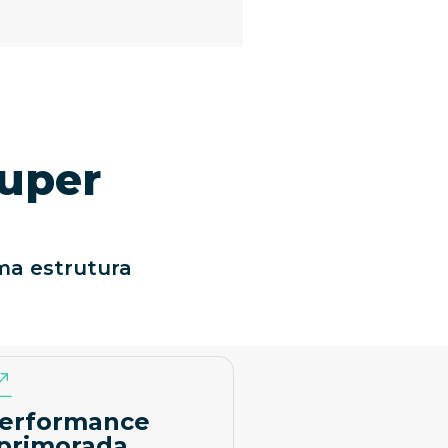
uper
ma estrutura
erformance
primorada