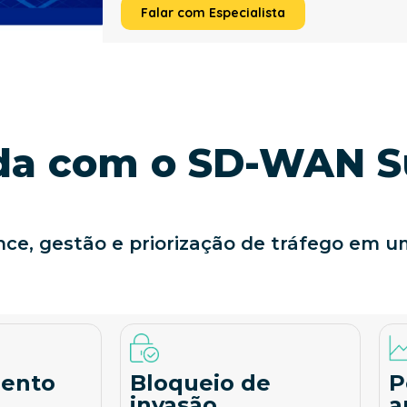
Falar com Especialista
ada com o SD-WAN S
ce, gestão e priorização de tráfego em u
ento
Bloqueio de
P
invasão
a